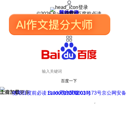
登录
我的关注
我的收藏
皮肤中心
用户反馈
设置
©2026 Baidu 使用百度前必读
百度一下
正在加载
上滑加载更多
用户反馈
使用百度前必读 Baidu 京ICP证030173号
京公网安备11000002000001号