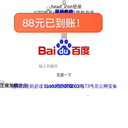
登录
我的关注
我的收藏
皮肤中心
用户反馈
设置
©2026 Baidu 使用百度前必读
百度一下
正在加载
上滑加载更多
用户反馈
使用百度前必读 Baidu 京ICP证030173号
京公网安备11000002000001号