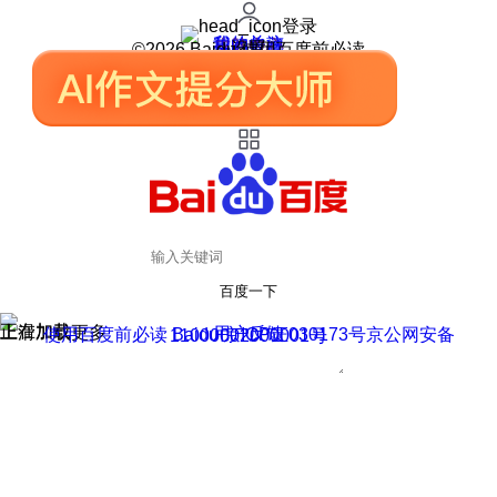
登录
我的关注
我的收藏
皮肤中心
用户反馈
设置
©2026 Baidu 使用百度前必读
百度一下
正在加载
上滑加载更多
用户反馈
使用百度前必读 Baidu 京ICP证030173号
京公网安备11000002000001号