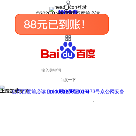
登录
我的关注
我的收藏
皮肤中心
用户反馈
设置
©2026 Baidu 使用百度前必读
百度一下
正在加载
上滑加载更多
用户反馈
使用百度前必读 Baidu 京ICP证030173号
京公网安备11000002000001号