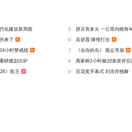
5
代化建设新局面
拼豆有多火 一公里内能有4
6
的来了
吴碧霞 降维打击
热
热
7
24小时警戒线
《去你的岛》 观众哭崩
热
热
8
重磅规划出炉
商家称1小时被20条差评
9
26》歌王
百花奖开幕式 刘浩存独舞
新