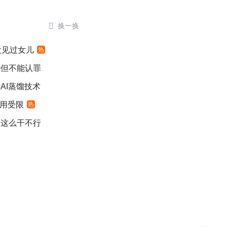

换一换
没见过女儿
热
错但不能认罪
AI蒸馏技术
适用受限
热
：这么干不行