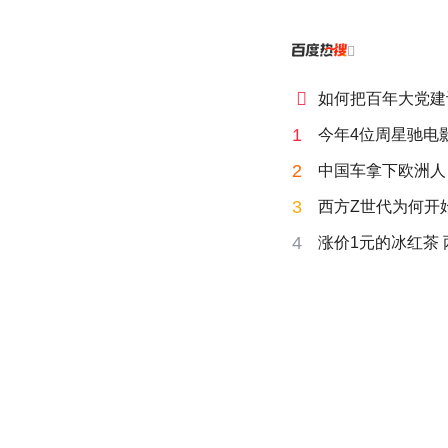


如何把百年大党建
1
今年4位周星驰电
2
中国车拿下欧洲人 
3
西方Z世代为何开始
4
涨价1元的冰红茶 