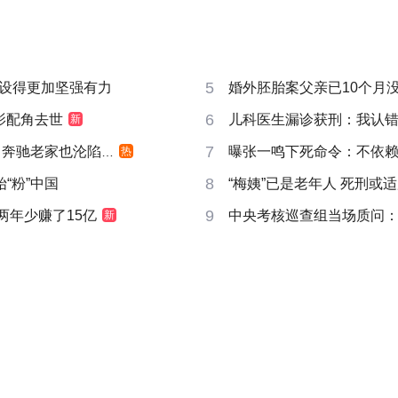
5
设得更加坚强有力
婚外胚胎案父亲已10个月
6
影配角去世
儿科医生漏诊获刑：我认
新
7
奔驰老家也沦陷了
曝张一鸣下死命令：不依赖
热
8
“粉”中国
“梅姨”已是老年人 死刑或
9
两年少赚了15亿
中央考核巡查组当场质问
新