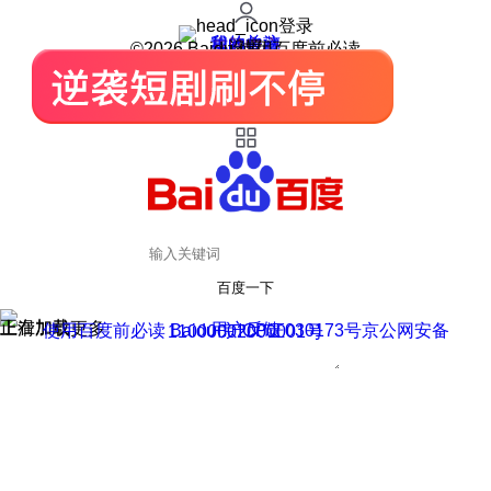
登录
我的关注
我的收藏
皮肤中心
用户反馈
设置
©2026 Baidu 使用百度前必读
百度一下
正在加载
上滑加载更多
用户反馈
使用百度前必读 Baidu 京ICP证030173号
京公网安备11000002000001号