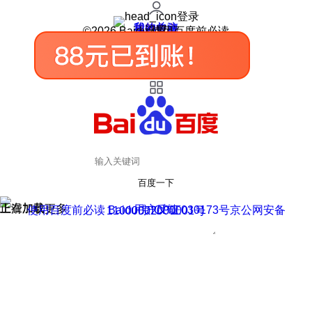
登录
我的关注
我的收藏
皮肤中心
用户反馈
设置
©2026 Baidu 使用百度前必读
百度一下
正在加载
上滑加载更多
用户反馈
使用百度前必读 Baidu 京ICP证030173号
京公网安备11000002000001号