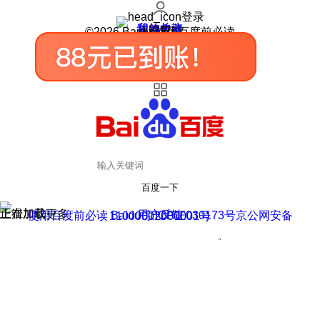
登录
我的关注
我的收藏
皮肤中心
用户反馈
设置
©2026 Baidu 使用百度前必读
百度一下
正在加载
上滑加载更多
用户反馈
使用百度前必读 Baidu 京ICP证030173号
京公网安备11000002000001号