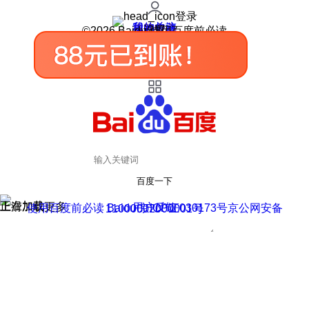
登录
我的关注
我的收藏
皮肤中心
用户反馈
设置
©2026 Baidu 使用百度前必读
百度一下
正在加载
上滑加载更多
用户反馈
使用百度前必读 Baidu 京ICP证030173号
京公网安备11000002000001号