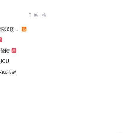

换一换
6楼窗户
热
新
次登陆
新
ICU
双线丢冠