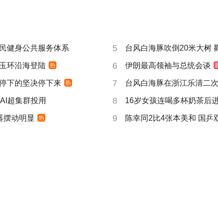
5
民健身公共服务体系
台风白海豚吹倒20米大树 戳破
6
玉环沿海登陆
伊朗最高领袖与总统会谈
热
7
停下的坚决停下来
台风白海豚在浙江乐清二
热
8
AI超集群投用
16岁女孩连喝多杯奶茶后进
9
器摆动明显
陈幸同2比4张本美和 国乒
热