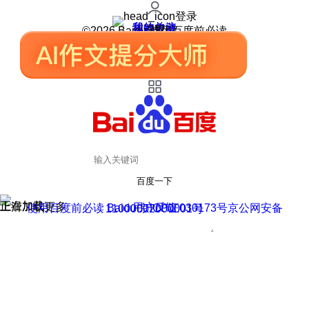
登录
我的关注
我的收藏
皮肤中心
用户反馈
设置
©2026 Baidu 使用百度前必读
百度一下
正在加载
上滑加载更多
用户反馈
使用百度前必读 Baidu 京ICP证030173号
京公网安备11000002000001号