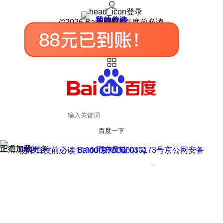
登录
我的关注
我的收藏
皮肤中心
用户反馈
设置
©2026 Baidu 使用百度前必读
百度一下
正在加载
上滑加载更多
用户反馈
使用百度前必读 Baidu 京ICP证030173号
京公网安备11000002000001号