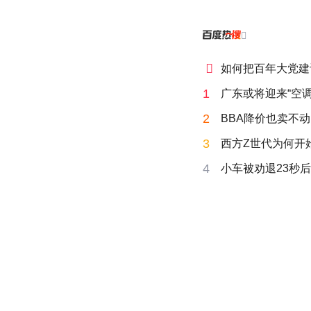


如何把百年大党建
1
广东或将迎来“空调
2
BBA降价也卖不动
3
西方Z世代为何开始
4
小车被劝退23秒