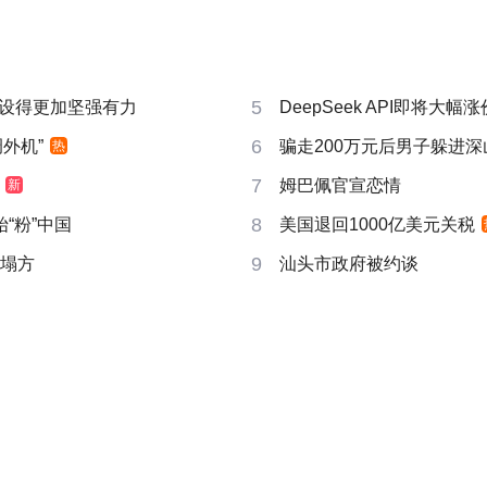
5
设得更加坚强有力
DeepSeek API即将大幅涨
6
外机”
骗走200万元后男子躲进深
热
7
姆巴佩官宣恋情
新
8
“粉”中国
美国退回1000亿美元关税
9
后塌方
汕头市政府被约谈