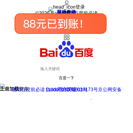
登录
我的关注
我的收藏
皮肤中心
用户反馈
设置
©2026 Baidu 使用百度前必读
百度一下
正在加载
上滑加载更多
用户反馈
使用百度前必读 Baidu 京ICP证030173号
京公网安备11000002000001号