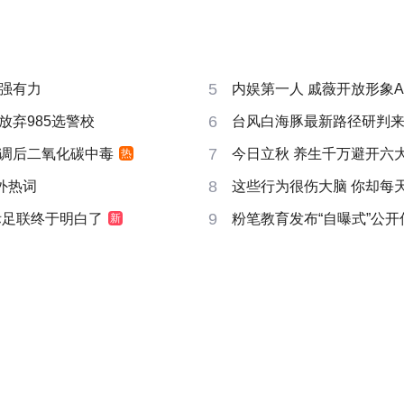
5
强有力
内娱第一人 戚薇开放形象A
6
放弃985选警校
台风白海豚最新路径研判
7
调后二氧化碳中毒
今日立秋 养生千万避开六
热
8
成海外热词
这些行为很伤大脑 你却每
9
际足联终于明白了
粉笔教育发布“自曝式”公开
新