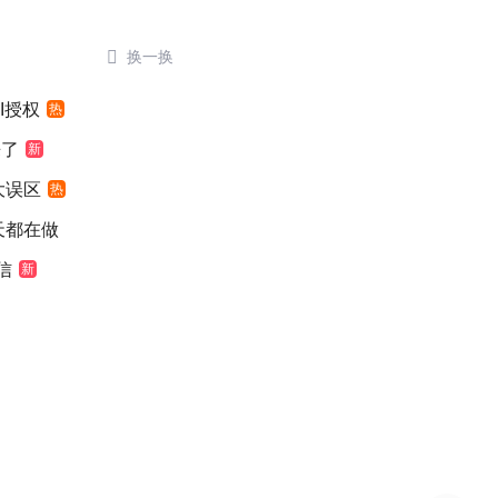

换一换
I授权
热
来了
新
大误区
热
天都在做
信
新