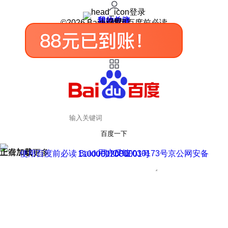
登录
我的关注
我的收藏
皮肤中心
用户反馈
设置
©2026 Baidu 使用百度前必读
百度一下
正在加载
上滑加载更多
用户反馈
使用百度前必读 Baidu 京ICP证030173号
京公网安备11000002000001号