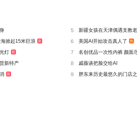
5
身
新疆女孩在天津偶遇支教
6
沿海掀起15米巨浪
美国AI开始攻击真人了
新
热
7
光灯
名创优品一次性内裤 颜面
新
8
货新特产
戚薇谈把脸交给AI
9
消
胖东来历史最悠久的门店
新