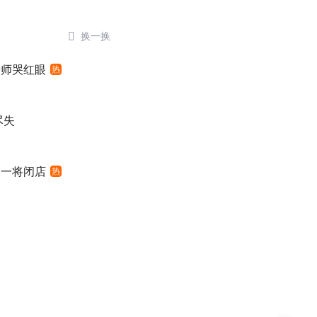

换一换
老师哭红眼
热
尽失
之一将闭店
热