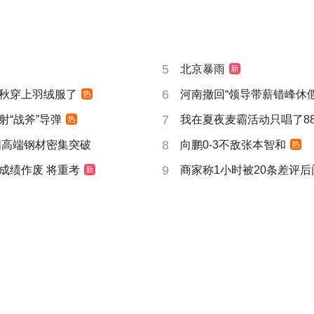
5
北京暴雨
新
6
秋穿上羽绒服了
河南撤回“领导带薪错峰休假
热
7
射“战斧”导弹
我在夏夜麦霸活动只唱了8
热
8
国高端钢材密集突破
向鹏0-3不敌张本智和
热
9
成绩作废 将重考
商家称1小时被20条差评
新