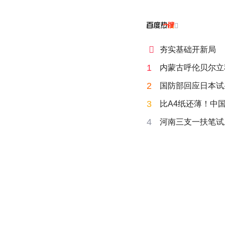


夯实基础开新局
1
内蒙古呼伦贝尔立
2
国防部回应日本试
3
比A4纸还薄！中
4
河南三支一扶笔试