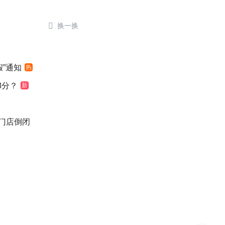

换一换
”通知
热
8分？
新
后门店倒闭