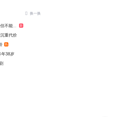

换一换
不能认罪
新
出沉重代价
价
热
年38岁
剧