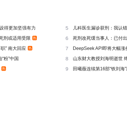
5
设得更加坚强有力
儿科医生漏诊获刑：我认错但
6
 死刑或适用受限
死刑改死缓当事人：已付
热
7
职” 南大回应
DeepSeek API即将大幅涨
热
8
“粉”中国
山东财大教授刘海明逝世 终
9
田曦薇连续第16部“铁刘海”
热