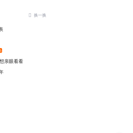

换一换
表
热
 想亲眼看看
年