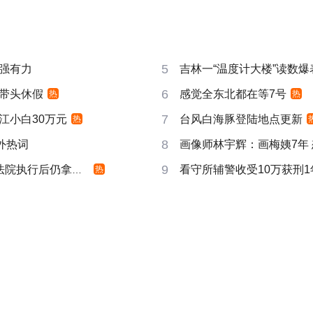
5
强有力
吉林一“温度计大楼”读数爆
6
带头休假
感觉全东北都在等7号
热
热
7
江小白30万元
台风白海豚登陆地点更新
热
8
成海外热词
画像师林宇辉：画梅姨7年
9
院执行后仍拿不到
看守所辅警收受10万获刑1
热