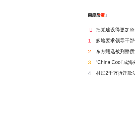


把党建设得更加坚
1
多地要求领导干部
2
东方甄选被判赔偿
3
“China Cool”
4
村民2千万拆迁款法