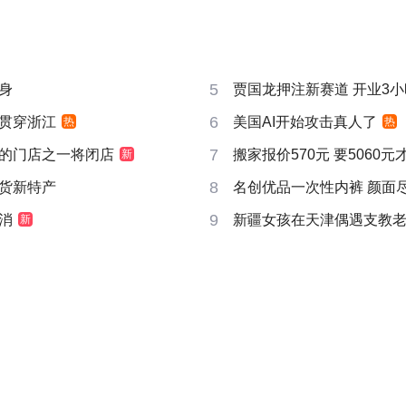
5
身
贾国龙押注新赛道 开业3
6
贯穿浙江
美国AI开始攻击真人了
热
热
7
的门店之一将闭店
搬家报价570元 要5060
新
8
货新特产
名创优品一次性内裤 颜面
9
消
新疆女孩在天津偶遇支教
新