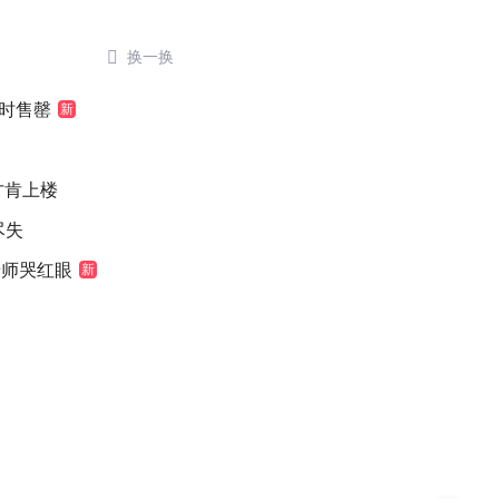

换一换
小时售罄
新
元才肯上楼
尽失
老师哭红眼
新