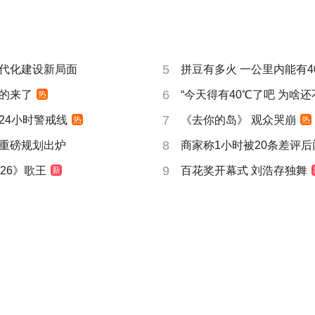
5
代化建设新局面
拼豆有多火 一公里内能有4
6
的来了
“今天得有40℃了吧 为啥还
热
7
24小时警戒线
《去你的岛》 观众哭崩
热
热
8
重磅规划出炉
商家称1小时被20条差评
9
26》歌王
百花奖开幕式 刘浩存独舞
新