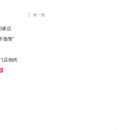

换一换
0家店
不预警”
后门店倒闭
新