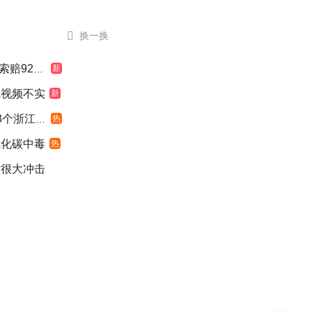

换一换
924元
新
冠视频不实
新
浙江面积
热
氧化碳中毒
热
发很大冲击