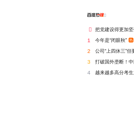


把党建设得更加坚
1
今年是“闭眼秋”
热
2
公司“上四休三”但
3
打破国外垄断！中
4
越来越多高分考生