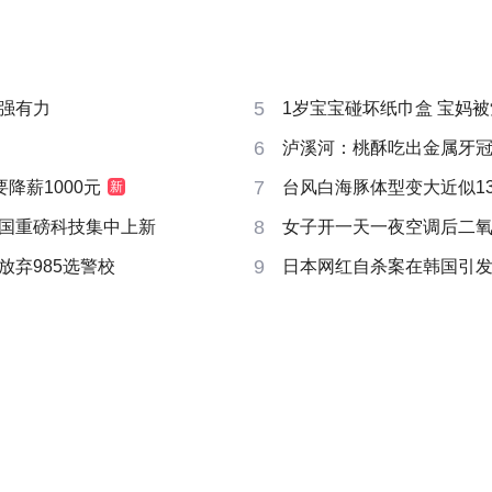
5
强有力
1岁宝宝碰坏纸巾盒 宝妈被索赔
6
泸溪河：桃酥吃出金属牙
7
要降薪1000元
台风白海豚体型变大近似13个
新
8
国重磅科技集中上新
女子开一天一夜空调后二
9
放弃985选警校
日本网红自杀案在韩国引