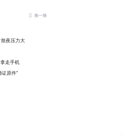

换一换
常熬夜压力大
人拿走手机
婚证原件”