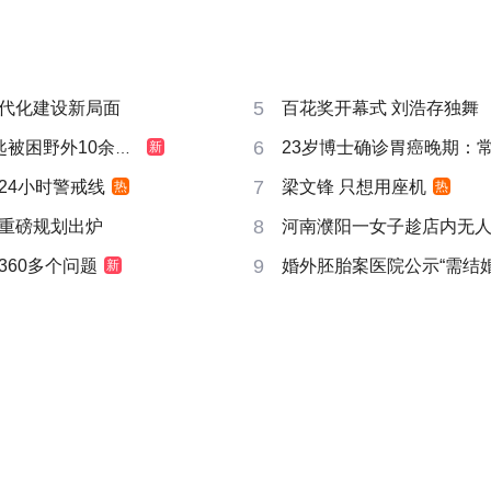
5
代化建设新局面
百花奖开幕式 刘浩存独舞
6
被困野外10余小时
23岁博士确诊胃癌晚期：
新
7
24小时警戒线
梁文锋 只想用座机
热
热
8
重磅规划出炉
河南濮阳一女子趁店内无
9
360多个问题
婚外胚胎案医院公示“需结
新