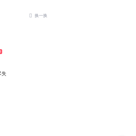

换一换
新
尽失