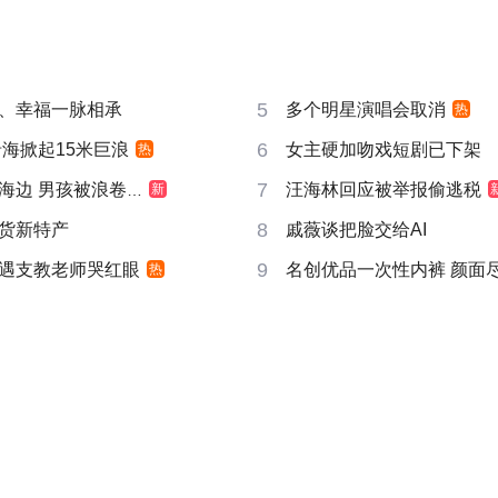
5
、幸福一脉相承
多个明星演唱会取消
热
6
沿海掀起15米巨浪
女主硬加吻戏短剧已下架
热
7
边 男孩被浪卷走
汪海林回应被举报偷逃税
新
8
货新特产
戚薇谈把脸交给AI
9
遇支教老师哭红眼
名创优品一次性内裤 颜面
热