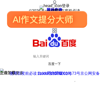
登录
我的关注
我的收藏
皮肤中心
用户反馈
设置
©2026 Baidu 使用百度前必读
百度一下
正在加载
上滑加载更多
用户反馈
使用百度前必读 Baidu 京ICP证030173号
京公网安备11000002000001号