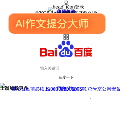
登录
我的关注
我的收藏
皮肤中心
用户反馈
设置
©2026 Baidu 使用百度前必读
百度一下
正在加载
上滑加载更多
用户反馈
使用百度前必读 Baidu 京ICP证030173号
京公网安备11000002000001号