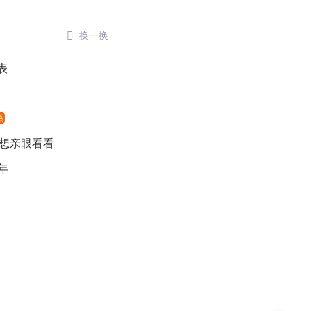

换一换
表
热
 想亲眼看看
年