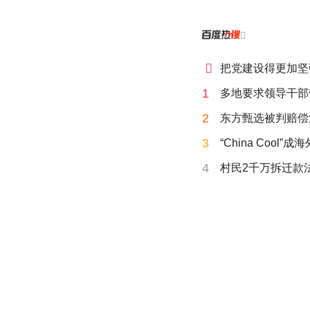


把党建设得更加坚
1
多地要求领导干部
2
东方甄选被判赔偿
3
“China Cool”
4
村民2千万拆迁款法