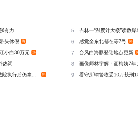
5
强有力
吉林一“温度计大楼”读数爆
6
带头休假
感觉全东北都在等7号
热
热
7
江小白30万元
台风白海豚登陆地点更新
热
8
成海外热词
画像师林宇辉：画梅姨7年
9
院执行后仍拿不到
看守所辅警收受10万获刑1
热