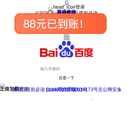
登录
我的关注
我的收藏
皮肤中心
用户反馈
设置
©2026 Baidu 使用百度前必读
百度一下
正在加载
上滑加载更多
用户反馈
使用百度前必读 Baidu 京ICP证030173号
京公网安备11000002000001号