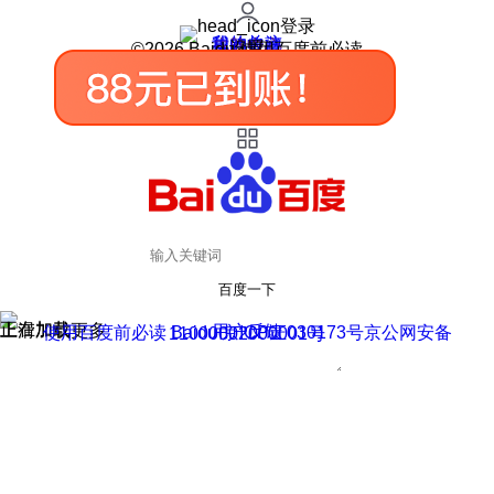
登录
我的关注
我的收藏
皮肤中心
用户反馈
设置
©2026 Baidu 使用百度前必读
百度一下
正在加载
上滑加载更多
用户反馈
使用百度前必读 Baidu 京ICP证030173号
京公网安备11000002000001号